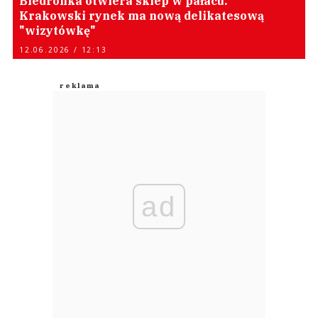
Biedronka otwiera sklep w pałacu.
Krakowski rynek ma nową delikatesową
"wizytówkę"
12.06.2026 / 12:13
ad