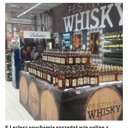
E.Leclerc uruchamia sprzedaż win online z