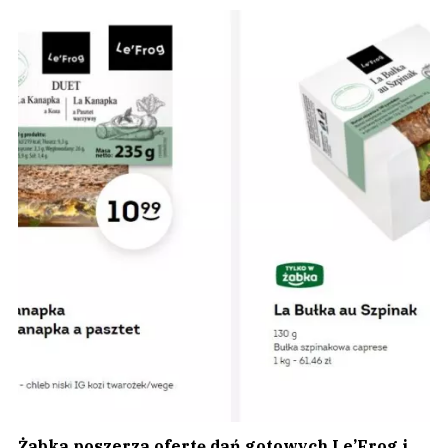
Żabka poszerza ofertę dań gotowych Le’Frog i