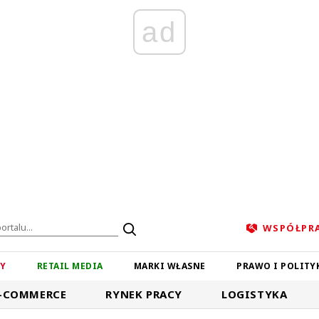
ad
WSPÓŁPR
ZY
RETAIL MEDIA
MARKI WŁASNE
PRAWO I POLITY
-COMMERCE
RYNEK PRACY
LOGISTYKA