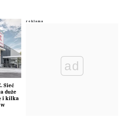
ad
. Sieć
a duże
 i kilka
ów