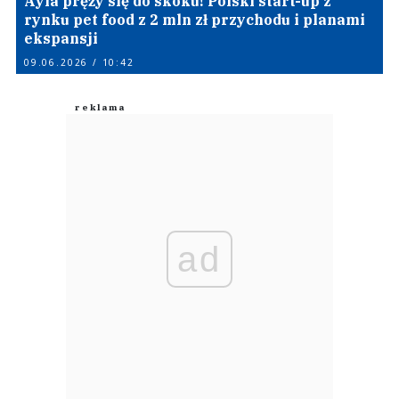
Ayla pręży się do skoku! Polski start-up z
rynku pet food z 2 mln zł przychodu i planami
ekspansji
09.06.2026 / 10:42
ad