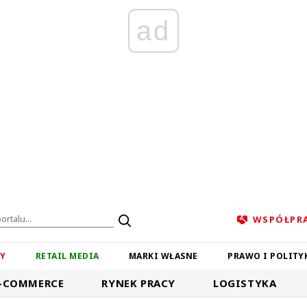
ad
WSPÓŁPR
ZY
RETAIL MEDIA
MARKI WŁASNE
PRAWO I POLITY
-COMMERCE
RYNEK PRACY
LOGISTYKA