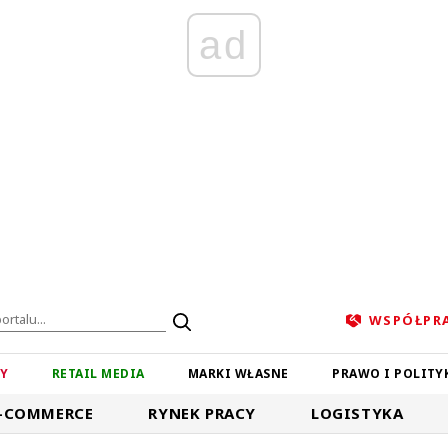
ad
WSPÓŁPR
ZY
RETAIL MEDIA
MARKI WŁASNE
PRAWO I POLITY
-COMMERCE
RYNEK PRACY
LOGISTYKA