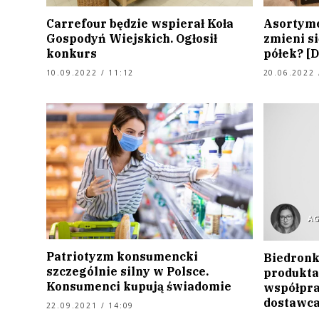
Carrefour będzie wspierał Koła
Asortyme
Gospodyń Wiejskich. Ogłosił
zmieni s
konkurs
półek? 
10.09.2022 / 11:12
20.06.2022 
A
Patriotyzm konsumencki
Biedronk
szczególnie silny w Polsce.
produkta
Konsumenci kupują świadomie
współpra
dostawca
22.09.2021 / 14:09