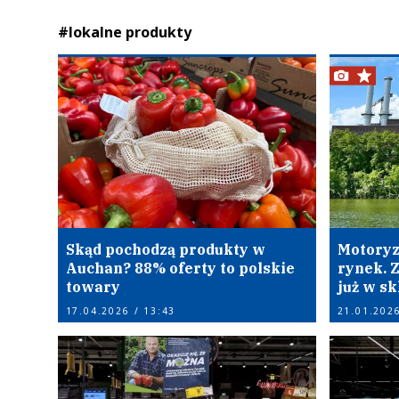
#lokalne produkty
Skąd pochodzą produkty w
Motoryz
Auchan? 88% oferty to polskie
rynek. 
towary
już w s
17.04.2026 / 13:43
21.01.2026