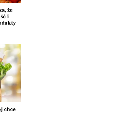
a, że
ść i
odukty
j chce