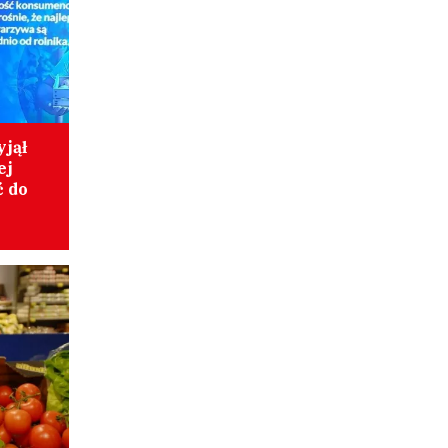
jął
ej
ć do
o