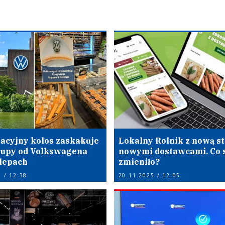
acyjny kolos zaskakuje
Lokalny Rolnik z nową st
Zupy od Volkswagena
nowymi dostawcami. Co 
klepach
zmieniło?
 / 12:38
20.11.2025 / 12:05