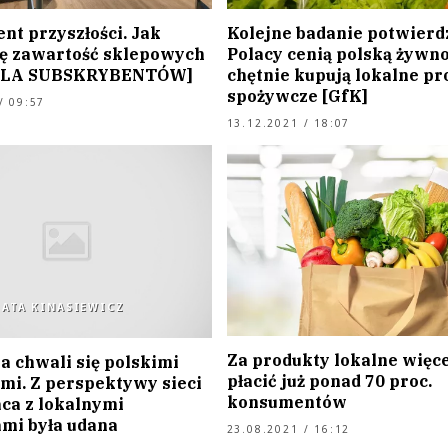
nt przyszłości. Jak
Kolejne badanie potwierdz
ię zawartość sklepowych
Polacy cenią polską żywno
[DLA SUBSKRYBENTÓW]
chętnie kupują lokalne pr
spożywcze [GfK]
/ 09:57
13.12.2021 / 18:07
GATA KINASIEWICZ
Za produkty lokalne więce
a chwali się polskimi
płacić już ponad 70 proc.
mi. Z perspektywy sieci
konsumentów
ca z lokalnymi
mi była udana
23.08.2021 / 16:12