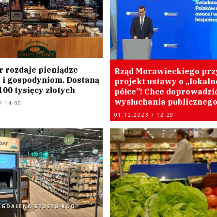
r rozdaje pieniądze
Rząd Morawieckiego przy
 i gospodyniom. Dostaną
projekt ustawy o „lokaln
00 tysięcy złotych
półce”! Chce doprowadzi
wysłuchania publiczneg
/ 14:00
01.12.2023 / 12:29
AGDALENA STOSIO-RÓG