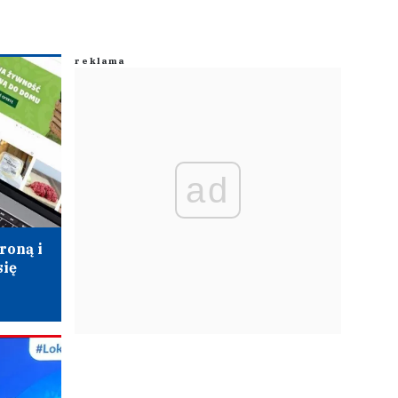
ad
roną i
się