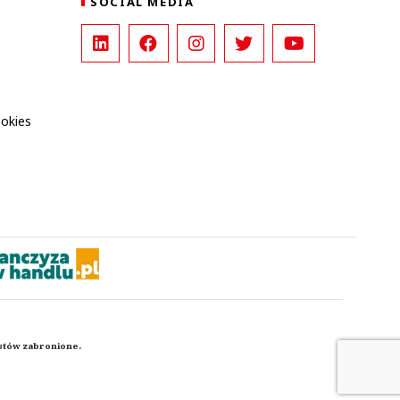
SOCIAL MEDIA
ookies
kstów zabronione.