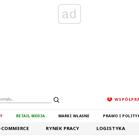
ad
WSPÓŁPR
ZY
RETAIL MEDIA
MARKI WŁASNE
PRAWO I POLITY
-COMMERCE
RYNEK PRACY
LOGISTYKA