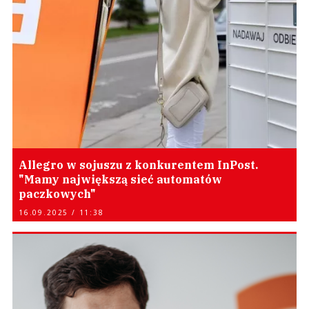
Allegro w sojuszu z konkurentem InPost.
"Mamy największą sieć automatów
paczkowych"
16.09.2025 / 11:38