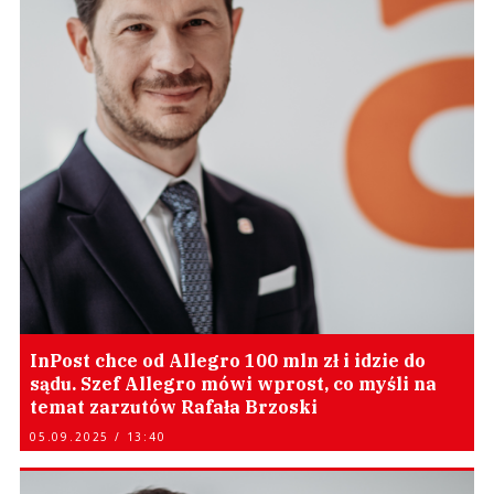
InPost chce od Allegro 100 mln zł i idzie do
sądu. Szef Allegro mówi wprost, co myśli na
temat zarzutów Rafała Brzoski
05.09.2025 / 13:40