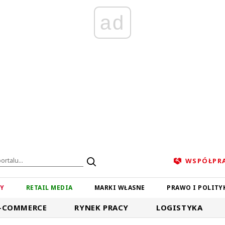
ad
WSPÓŁPR
ZY
RETAIL MEDIA
MARKI WŁASNE
PRAWO I POLITY
-COMMERCE
RYNEK PRACY
LOGISTYKA