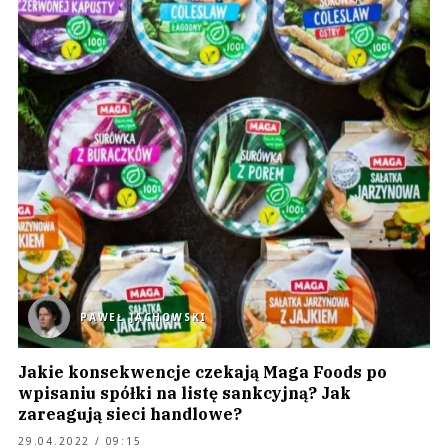
PAWEŁ JACHOWSKI
Jakie konsekwencje czekają Maga Foods po
wpisaniu spółki na listę sankcyjną? Jak
zareagują sieci handlowe?
29.04.2022 / 09:15