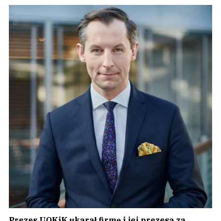
Prezes UOKiK ukarał firmę i jej prezesa za