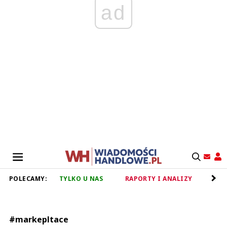
ad
POLECAMY:
TYLKO U NAS
RAPORTY I ANALIZY
RET
#markepltace