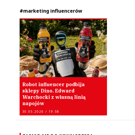
#marketing influencerów
Robot influencer podbija
sklepy Dino. Edward
Warchocki z własną linią
napojów
30.05.2026 / 19:58