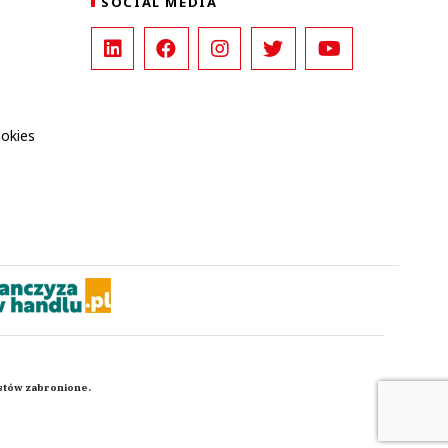
SOCIAL MEDIA
ookies
kstów zabronione.