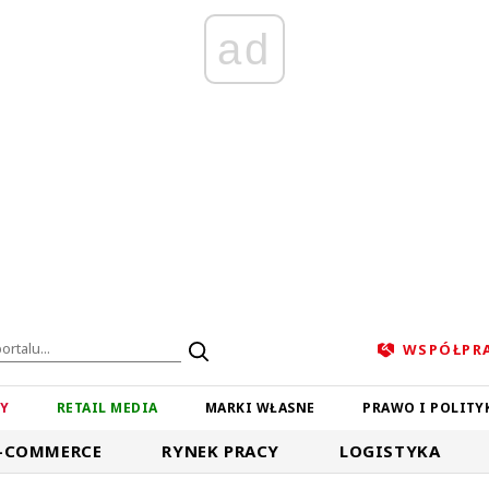
ad
WSPÓŁPR
ZY
RETAIL MEDIA
MARKI WŁASNE
PRAWO I POLITY
-COMMERCE
RYNEK PRACY
LOGISTYKA