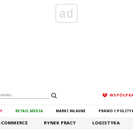
ad
WSPÓŁPR
ZY
RETAIL MEDIA
MARKI WŁASNE
PRAWO I POLITY
-COMMERCE
RYNEK PRACY
LOGISTYKA