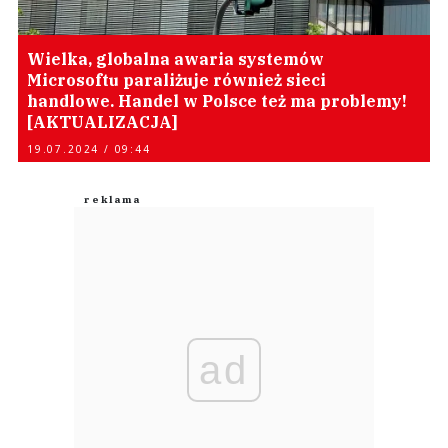
Wielka, globalna awaria systemów
Microsoftu paraliżuje również sieci
handlowe. Handel w Polsce też ma problemy!
[AKTUALIZACJA]
19.07.2024 / 09:44
ad