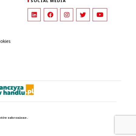
SOCIAL MEDIA
ookies
kstów zabronione.