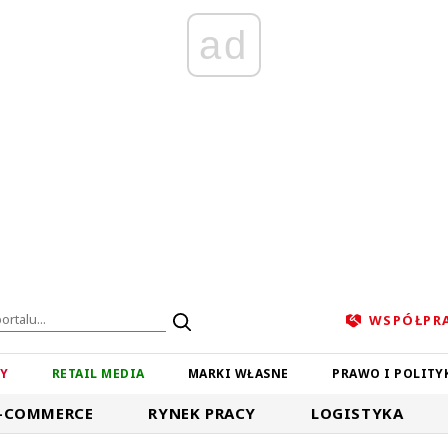
ad
WSPÓŁPR
ZY
RETAIL MEDIA
MARKI WŁASNE
PRAWO I POLITY
-COMMERCE
RYNEK PRACY
LOGISTYKA