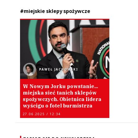
#miejskie sklepy spożywcze
PAWEŁ JACHOWSKI
W Nowym Jorku powstanie...
miejska sieć tanich sklepów
spożywczych. Obietnica lidera
wyścigu o fotel burmistrza
27.06.2025 / 12:34