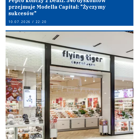
Pepco kończy z Dealz. 340 dyskontów
przejmuje Modella Capital: "Życzymy
sukcesów"
10.07.2026 / 22:20