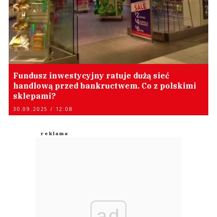
Fundusz inwestycyjny ratuje dużą sieć
handlową przed bankructwem. Co z polskimi
sklepami?
30.09.2025 / 12:08
ad