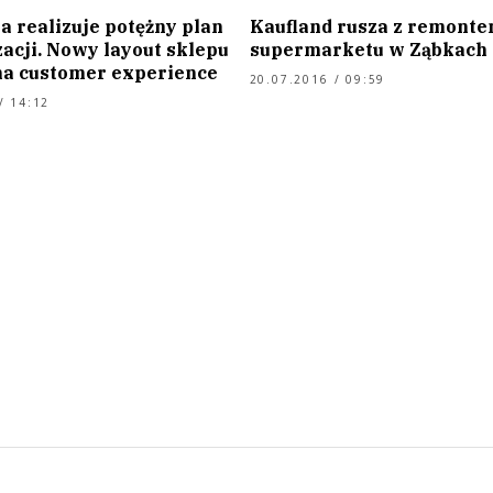
a realizuje potężny plan
Kaufland rusza z remont
acji. Nowy layout sklepu
supermarketu w Ząbkach
 na customer experience
20.07.2016 / 09:59
/ 14:12