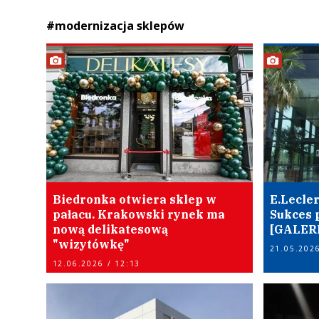
#modernizacja sklepów
Biedronka otwiera sklep w
E.Lecler
pałacu. Krakowski rynek ma
Sukces 
nową delikatesową
[GALER
"wizytówkę"
21.05.2026
12.06.2026 / 12:13