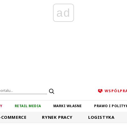
ad
WSPÓŁPR
ZY
RETAIL MEDIA
MARKI WŁASNE
PRAWO I POLITY
-COMMERCE
RYNEK PRACY
LOGISTYKA