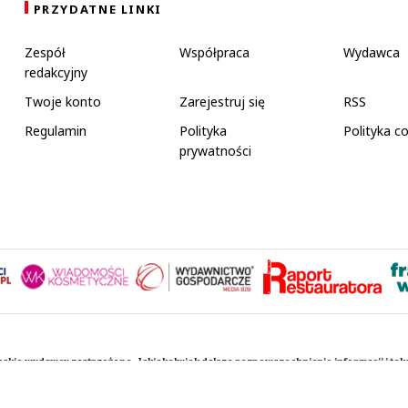
PRZYDATNE LINKI
Zespół
Współpraca
Wydawca
redakcyjny
Twoje konto
Zarejestruj się
RSS
Regulamin
Polityka
Polityka c
prywatności
rskie wydawcy zastrzeżone. Jakiekolwiek dalsze rozpowszechnianie informacji i te