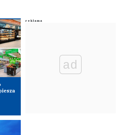
ad
o
piesza