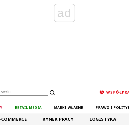
ad
WSPÓŁPR
ZY
RETAIL MEDIA
MARKI WŁASNE
PRAWO I POLITY
-COMMERCE
RYNEK PRACY
LOGISTYKA