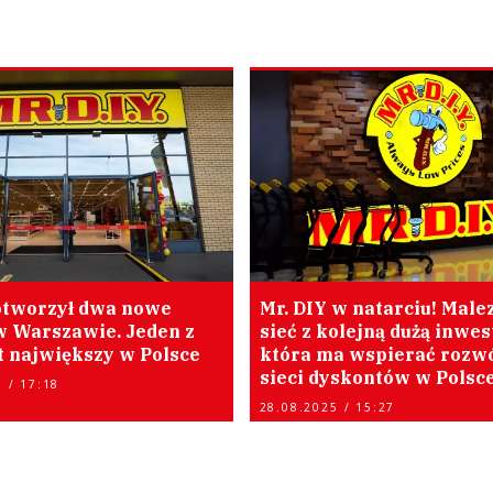
otworzył dwa nowe
Mr. DIY w natarciu! Male
w Warszawie. Jeden z
sieć z kolejną dużą inwes
t największy w Polsce
która ma wspierać rozw
sieci dyskontów w Polsc
 / 17:18
28.08.2025 / 15:27