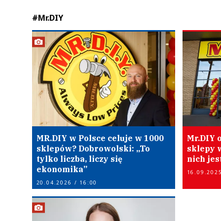
#Mr.DIY
MR.DIY w Polsce celuje w 1000
Mr.DIY 
sklepów? Dobrowolski: „To
sklepy 
tylko liczba, liczy się
nich jes
ekonomika”
16.09.2025
20.04.2026 / 16:00