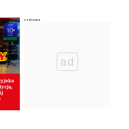
ad
zyjska
tycją,
ój
e