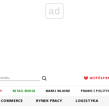
ad
WSPÓŁPR
ZY
RETAIL MEDIA
MARKI WŁASNE
PRAWO I POLITY
-COMMERCE
RYNEK PRACY
LOGISTYKA