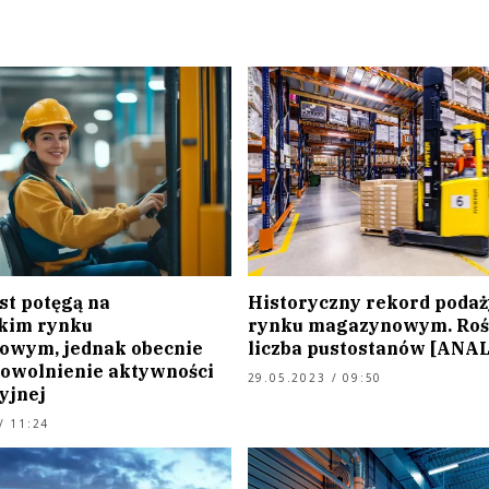
st potęgą na
Historyczny rekord podaż
kim rynku
rynku magazynowym. Roś
wym, jednak obecnie
liczba pustostanów [ANA
powolnienie aktywności
29.05.2023 / 09:50
yjnej
/ 11:24