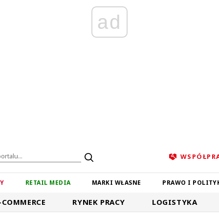
ad
WSPÓŁPR
ZY
RETAIL MEDIA
MARKI WŁASNE
PRAWO I POLITY
-COMMERCE
RYNEK PRACY
LOGISTYKA