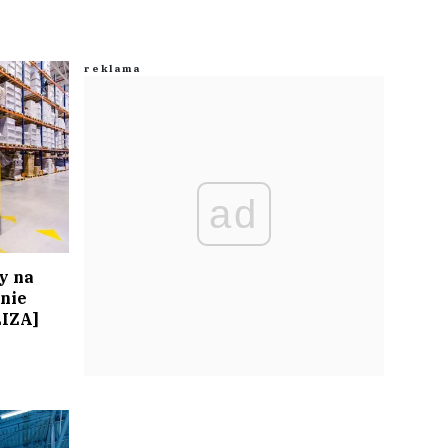
ad
y na
nie
LIZA]