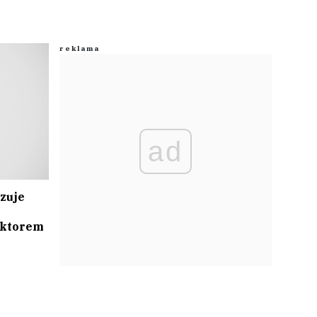
ad
zuje
ektorem