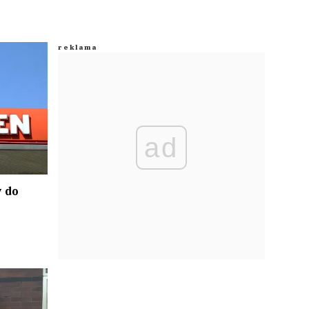
ad
 do