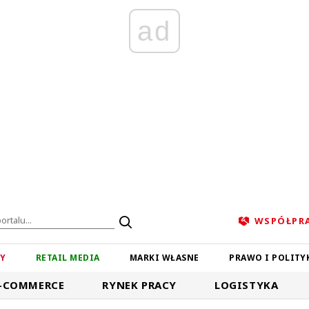
ad
WSPÓŁPR
ZY
RETAIL MEDIA
MARKI WŁASNE
PRAWO I POLITY
-COMMERCE
RYNEK PRACY
LOGISTYKA