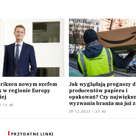
nriksen nowym szefem
Jak wyglądają prognozy d
k w regionie Europy
producentów papieru i
iej
opakowań? Czy największ
wyzwania branża ma już z
/ 13:40
29.12.2023 / 23:42
PRZYDATNE LINKI