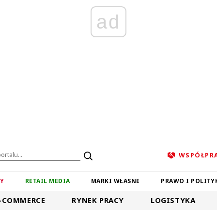
ad
WSPÓŁPR
ZY
RETAIL MEDIA
MARKI WŁASNE
PRAWO I POLITY
-COMMERCE
RYNEK PRACY
LOGISTYKA