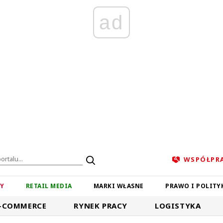
ad
WSPÓŁPR
ZY
RETAIL MEDIA
MARKI WŁASNE
PRAWO I POLITY
-COMMERCE
RYNEK PRACY
LOGISTYKA