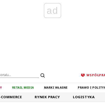
ad
WSPÓŁPR
ZY
RETAIL MEDIA
MARKI WŁASNE
PRAWO I POLITY
-COMMERCE
RYNEK PRACY
LOGISTYKA