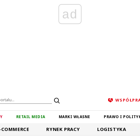
ad
WSPÓŁPR
ZY
RETAIL MEDIA
MARKI WŁASNE
PRAWO I POLITY
-COMMERCE
RYNEK PRACY
LOGISTYKA