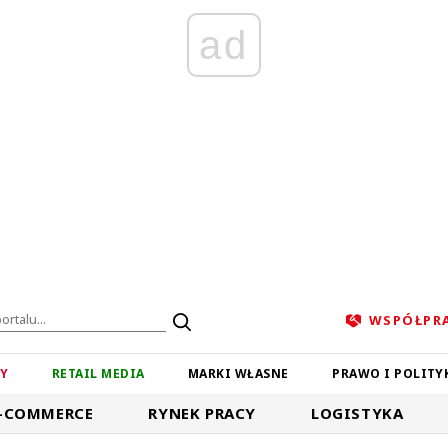
ad
WSPÓŁPR
ZY
RETAIL MEDIA
MARKI WŁASNE
PRAWO I POLITY
-COMMERCE
RYNEK PRACY
LOGISTYKA