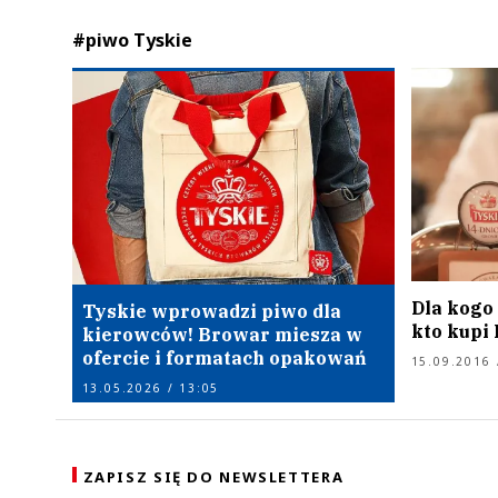
#piwo Tyskie
Dla kogo 
Tyskie wprowadzi piwo dla
kto kupi
kierowców! Browar miesza w
ofercie i formatach opakowań
15.09.2016 
13.05.2026 / 13:05
ZAPISZ SIĘ DO NEWSLETTERA