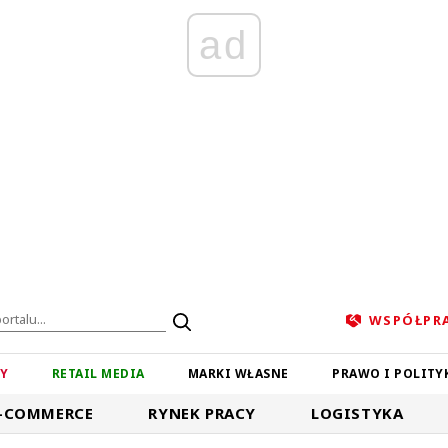
ad
WSPÓŁPR
ZY
RETAIL MEDIA
MARKI WŁASNE
PRAWO I POLITY
-COMMERCE
RYNEK PRACY
LOGISTYKA