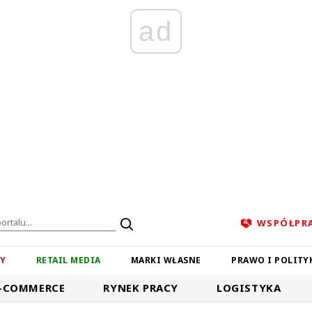
ad
WSPÓŁPR
ZY
RETAIL MEDIA
MARKI WŁASNE
PRAWO I POLITY
-COMMERCE
RYNEK PRACY
LOGISTYKA