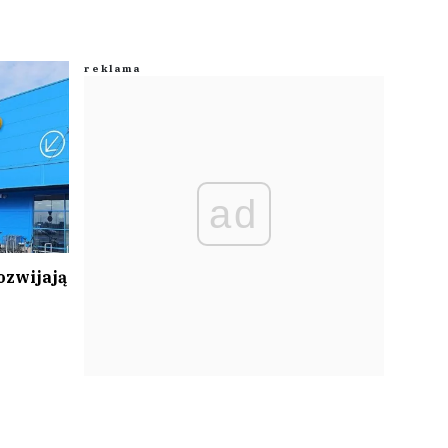
ad
ozwijają
h