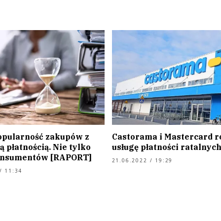
opularność zakupów z
Castorama i Mastercard r
 płatnością. Nie tylko
usługę płatności ratalnyc
onsumentów [RAPORT]
21.06.2022 / 19:29
/ 11:34