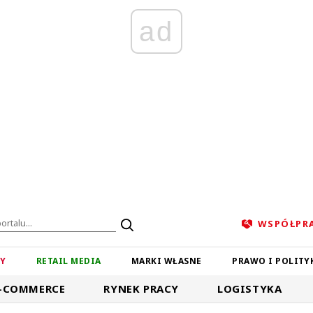
ad
WSPÓŁPR
ZY
RETAIL MEDIA
MARKI WŁASNE
PRAWO I POLITY
-COMMERCE
RYNEK PRACY
LOGISTYKA