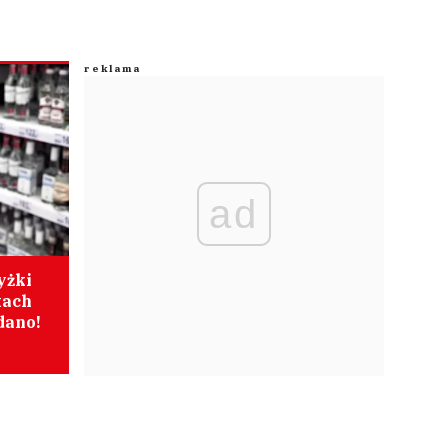
ad
yżki
tach
dano!