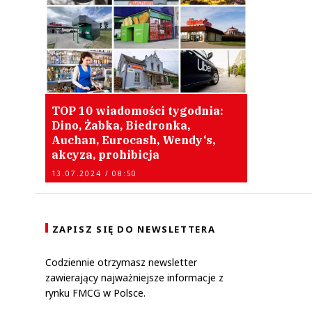
TOP 10 wiadomości tygodnia:
Dino, Żabka, Biedronka,
Auchan, Eurocash, Wendy‘s,
akcyza, prohibicja
13.07.2024 / 08:50
ZAPISZ SIĘ DO NEWSLETTERA
Codziennie otrzymasz newsletter
zawierający najważniejsze informacje z
rynku FMCG w Polsce.