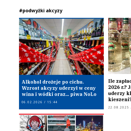
#podwyżki akcyzy
Ile zapła
Alkohol drożeje po cichu.
2026 r.?
Wzrost akcyzy uderzył w ceny
uderzy k
wina i wódki oraz... piwa NoLo
kieszeni
06.02.2026 / 15:44
22.08.2025 