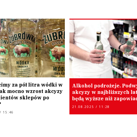
cimy za pół litra wódki w
Alkohol podrożeje. Podw
 Jak mocno wzrost akcyzy
akcyzy w najbliższych la
lientów sklepów po
będą wyższe niż zapowia
?
21.08.2025 / 11:28
/ 15:46