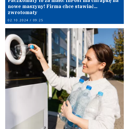
Paczkomaty to za mało! InPost ma chrapkę na
nowe maszyny! Firma chce stawiać...
zwrotomaty
02.10.2024 / 09:25