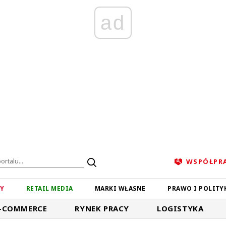
ad
WSPÓŁPR
ZY
RETAIL MEDIA
MARKI WŁASNE
PRAWO I POLITY
-COMMERCE
RYNEK PRACY
LOGISTYKA