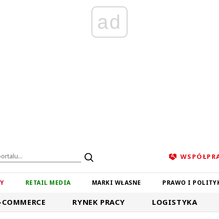
ad
WSPÓŁPR
ZY
RETAIL MEDIA
MARKI WŁASNE
PRAWO I POLITY
-COMMERCE
RYNEK PRACY
LOGISTYKA