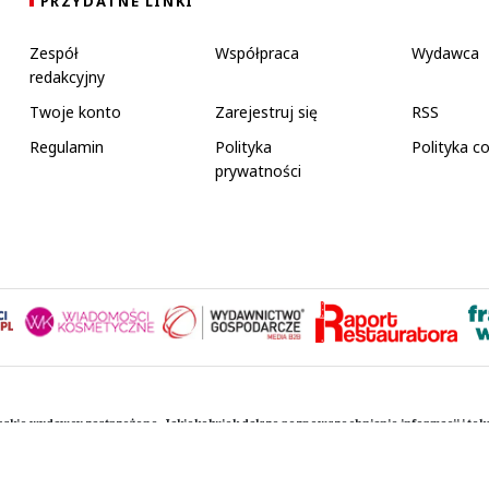
PRZYDATNE LINKI
Zespół
Współpraca
Wydawca
redakcyjny
Twoje konto
Zarejestruj się
RSS
Regulamin
Polityka
Polityka c
prywatności
rskie wydawcy zastrzeżone. Jakiekolwiek dalsze rozpowszechnianie informacji i te