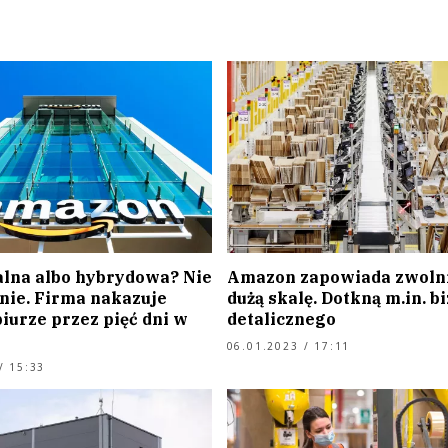
alna albo hybrydowa? Nie
Amazon zapowiada zwolni
ie. Firma nakazuje
dużą skalę. Dotkną m.in. b
iurze przez pięć dni w
detalicznego
06.01.2023 / 17:11
/ 15:33