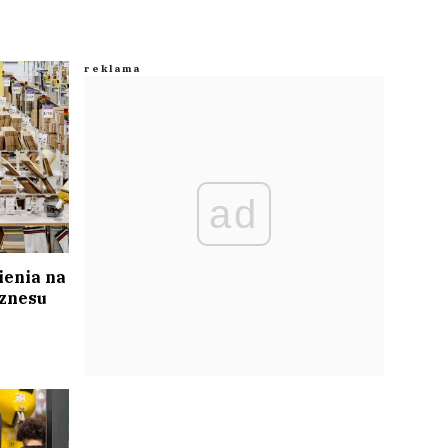
ad
enia na
iznesu