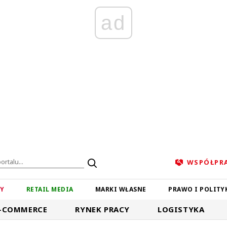
ad
WSPÓŁPR
ZY
RETAIL MEDIA
MARKI WŁASNE
PRAWO I POLITY
-COMMERCE
RYNEK PRACY
LOGISTYKA