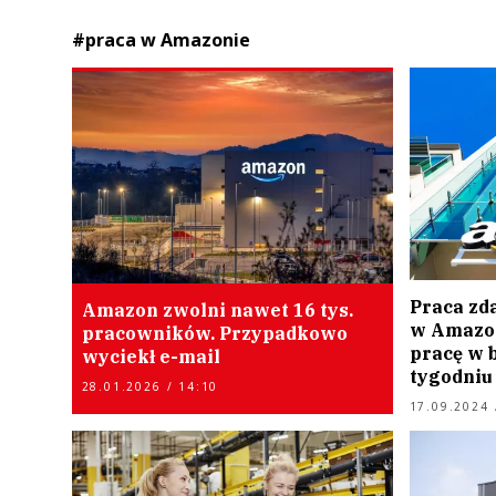
#praca w Amazonie
Praca zd
Amazon zwolni nawet 16 tys.
w Amazon
pracowników. Przypadkowo
pracę w b
wyciekł e-mail
tygodniu
28.01.2026 / 14:10
17.09.2024 