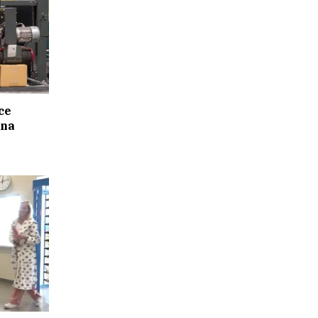
ce
 na