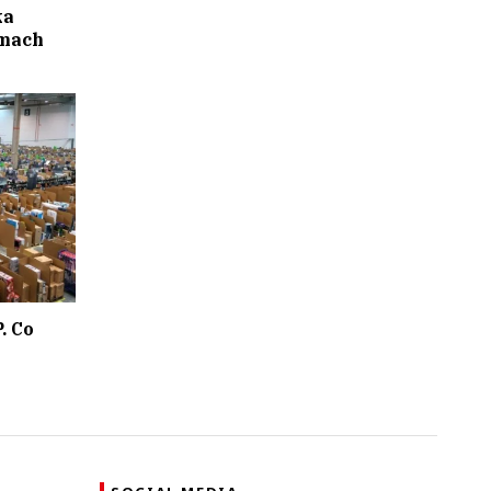
ka
amach
. Co