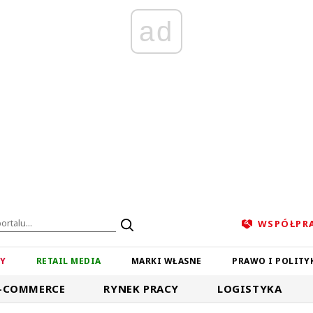
ad
WSPÓŁPR
ZY
RETAIL MEDIA
MARKI WŁASNE
PRAWO I POLITY
-COMMERCE
RYNEK PRACY
LOGISTYKA