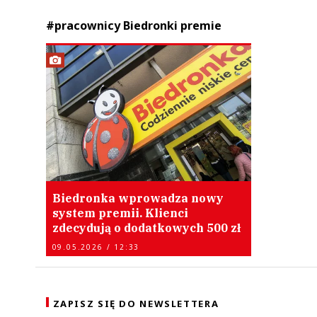
#pracownicy Biedronki premie
Biedronka wprowadza nowy
system premii. Klienci
zdecydują o dodatkowych 500 zł
09.05.2026 / 12:33
ZAPISZ SIĘ DO NEWSLETTERA