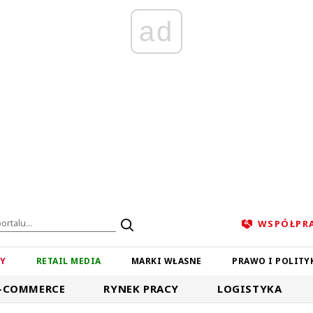
ad
WSPÓŁPR
ZY
RETAIL MEDIA
MARKI WŁASNE
PRAWO I POLITY
-COMMERCE
RYNEK PRACY
LOGISTYKA