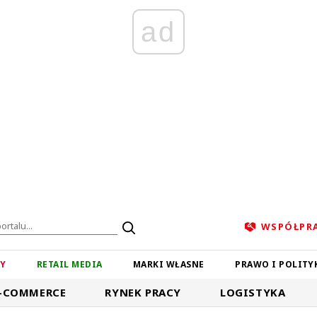
ad
WSPÓŁPR
ZY
RETAIL MEDIA
MARKI WŁASNE
PRAWO I POLITY
-COMMERCE
RYNEK PRACY
LOGISTYKA