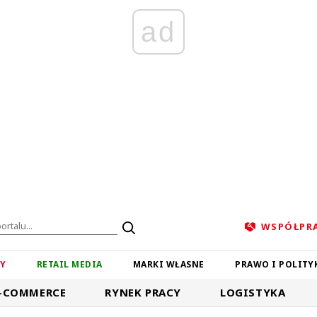
ad
WSPÓŁPR
ZY
RETAIL MEDIA
MARKI WŁASNE
PRAWO I POLITY
-COMMERCE
RYNEK PRACY
LOGISTYKA