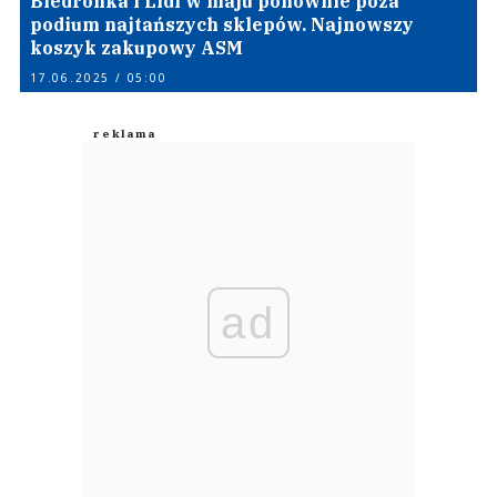
Biedronka i Lidl w maju ponownie poza
podium najtańszych sklepów. Najnowszy
koszyk zakupowy ASM
17.06.2025 / 05:00
ad