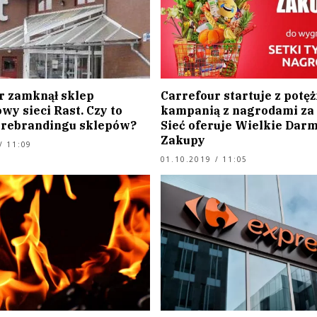
r zamknął sklep
Carrefour startuje z potę
wy sieci Rast. Czy to
kampanią z nagrodami za 4
 rebrandingu sklepów?
Sieć oferuje Wielkie Dar
Zakupy
/ 11:09
01.10.2019 / 11:05