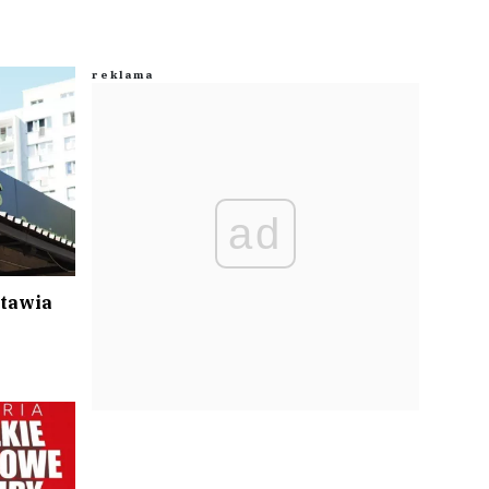
ad
stawia