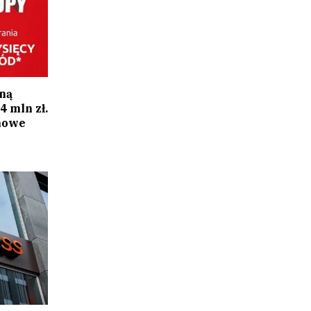
żną
 mln zł.
mowe