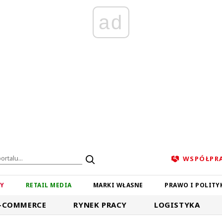
ad
WSPÓŁPR
ZY
RETAIL MEDIA
MARKI WŁASNE
PRAWO I POLITY
-COMMERCE
RYNEK PRACY
LOGISTYKA