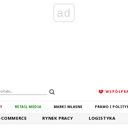
ad
WSPÓŁPR
ZY
RETAIL MEDIA
MARKI WŁASNE
PRAWO I POLITY
-COMMERCE
RYNEK PRACY
LOGISTYKA