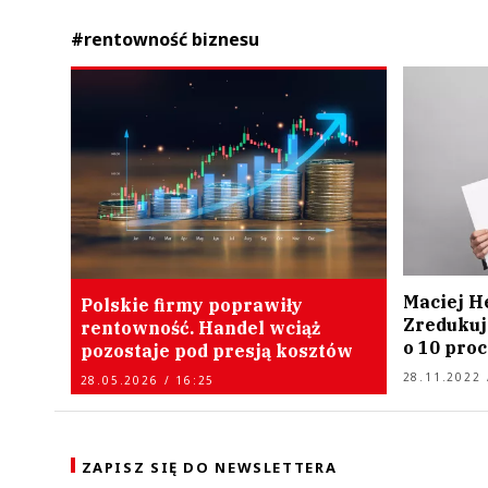
#rentowność biznesu
Maciej H
Polskie firmy poprawiły
Zredukuj
rentowność. Handel wciąż
o 10 pro
pozostaje pod presją kosztów
28.11.2022 
28.05.2026 / 16:25
ZAPISZ SIĘ DO NEWSLETTERA