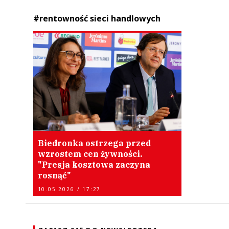
#rentowność sieci handlowych
Biedronka ostrzega przed
wzrostem cen żywności.
"Presja kosztowa zaczyna
rosnąć"
10.05.2026 / 17:27