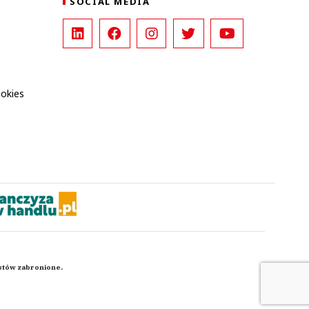
SOCIAL MEDIA
ookies
kstów zabronione.