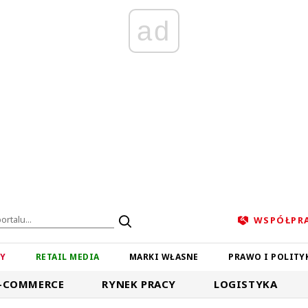
ad
WSPÓŁPR
ZY
RETAIL MEDIA
MARKI WŁASNE
PRAWO I POLITY
-COMMERCE
RYNEK PRACY
LOGISTYKA