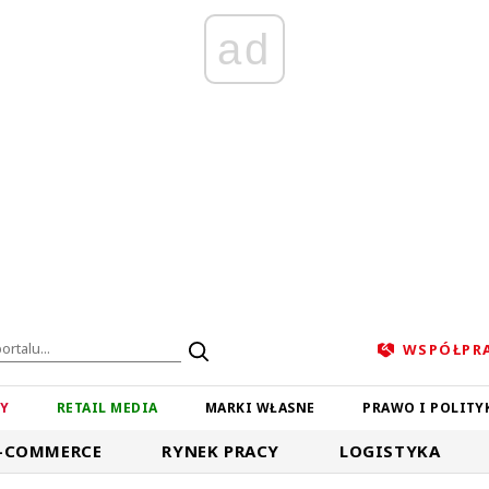
ad
WSPÓŁPR
ZY
RETAIL MEDIA
MARKI WŁASNE
PRAWO I POLITY
-COMMERCE
RYNEK PRACY
LOGISTYKA