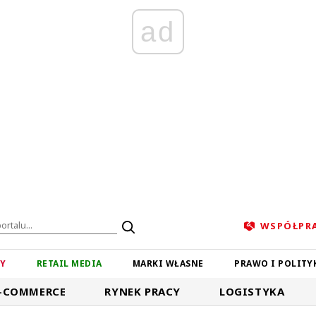
ad
WSPÓŁPR
ZY
RETAIL MEDIA
MARKI WŁASNE
PRAWO I POLITY
-COMMERCE
RYNEK PRACY
LOGISTYKA