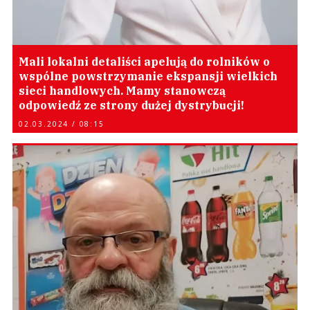
Mali lokalni detaliści apelują do rolników o
wspólne powstrzymanie ekspansji wielkich
sieci handlowych. Mamy stanowczą
odpowiedź ze strony dużej dystrybucji!
02.03.2024 / 08:15