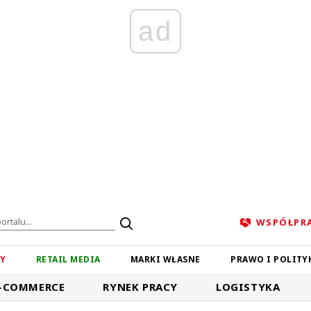
ad
WSPÓŁPR
ZY
RETAIL MEDIA
MARKI WŁASNE
PRAWO I POLITY
-COMMERCE
RYNEK PRACY
LOGISTYKA