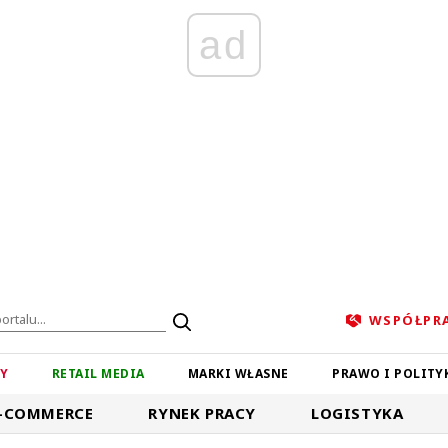
ad
WSPÓŁPR
ZY
RETAIL MEDIA
MARKI WŁASNE
PRAWO I POLITY
-COMMERCE
RYNEK PRACY
LOGISTYKA