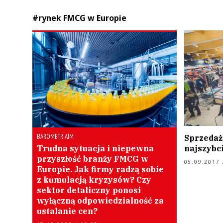
#rynek FMCG w Europie
BAROMETR AIM
Sprzedaż
Trudna sytuacja i niepewna
najszybci
przyszłość branży FMCG w
05.09.2017 
Europie. Jak firmy radzą sobie
z kumulacją kryzysów? Czy
sektor detaliczny ponosi
wyłączną odpowiedzialność za
ustalanie cen?