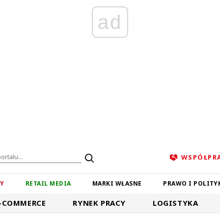
ad
WSPÓŁPR
ZY
RETAIL MEDIA
MARKI WŁASNE
PRAWO I POLITY
-COMMERCE
RYNEK PRACY
LOGISTYKA