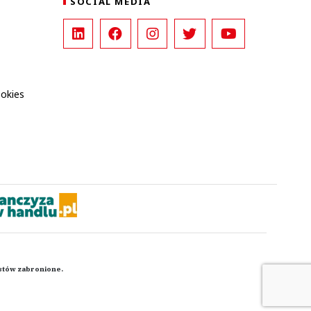
SOCIAL MEDIA
ookies
kstów zabronione.